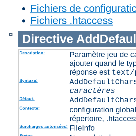
Fichiers de configurati
Fichiers .htaccess
Directive
AddDefaul
Paramètre jeu de ca
Description:
ajouter quand le ty
réponse est
text/
AddDefaultChar
Syntaxe:
caractères
AddDefaultChar
Défaut:
configuration global
Contexte:
répertoire, .htacces
FileInfo
Surcharges autorisées:
Statut: