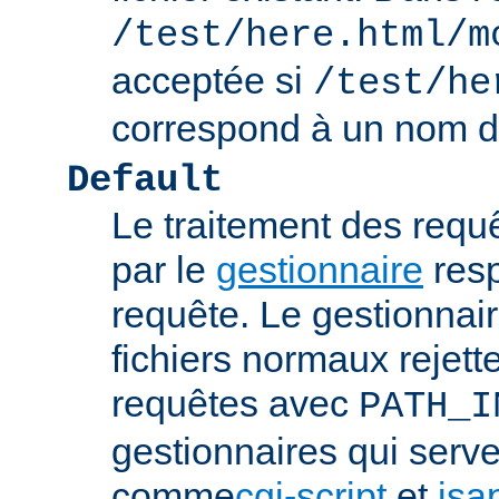
/test/here.html/m
acceptée si
/test/he
correspond à un nom de
Default
Le traitement des requ
par le
gestionnaire
resp
requête. Le gestionnai
fichiers normaux rejett
requêtes avec
PATH_I
gestionnaires qui serve
comme
cgi-script
et
isa