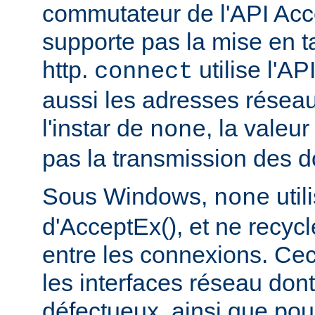
commutateur de l'API Acce
supporte pas la mise en 
http.
utilise l'AP
connect
aussi les adresses réseau
l'instar de
, la valeu
none
pas la transmission des d
Sous Windows,
util
none
d'AcceptEx(), et ne recyc
entre les connexions. Ceci
les interfaces réseau dont 
défectueux, ainsi que pou