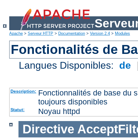
Serveu
Apache
>
Serveur HTTP
>
Documentation
>
Version 2.4
>
Modules
Fonctionalités de B
Langues Disponibles:
de
Fonctionnalités de base du
Description:
toujours disponibles
Noyau httpd
Statut:
Directive
AcceptFilt