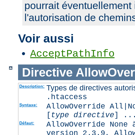
pourrait éventuellement 
l'autorisation de chemin
Voir aussi
AcceptPathInfo
Directive
AllowOver
Types de directives autori
Description:
.htaccess
AllowOverride All|N
Syntaxe:
[
type directive
] ..
AllowOverride None 
Défaut:
version 2.3.9, Allo