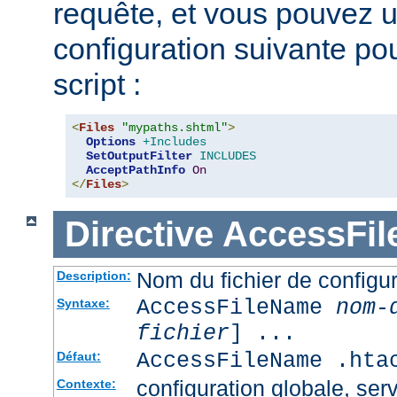
requête, et vous pouvez ut
configuration suivante pour
script :
<
Files
"mypaths.shtml"
>
Options
+Includes
SetOutputFilter
INCLUDES
AcceptPathInfo
On
</
Files
>
Directive
AccessFi
Nom du fichier de configur
Description:
AccessFileName
nom-
Syntaxe:
fichier
] ...
AccessFileName .hta
Défaut:
configuration globale, serv
Contexte: