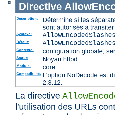
Directive
AllowEnc
Détermine si les sépara
Description:
sont autorisés à transite
AllowEncodedSlashe
Syntaxe:
AllowEncodedSlashe
Défaut:
configuration globale, ser
Contexte:
Noyau httpd
Statut:
core
Module:
L'option NoDecode est di
Compatibilité:
2.3.12.
La directive
AllowEncod
l'utilisation des URLs co