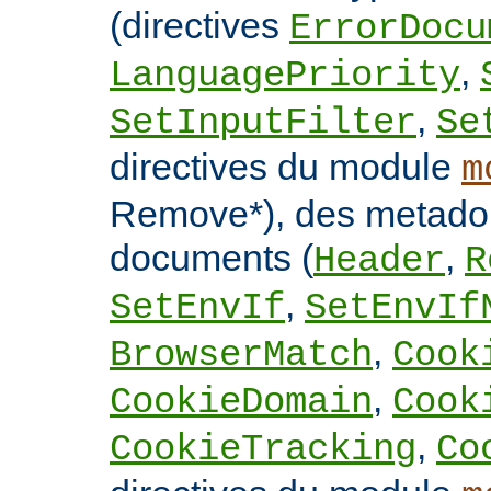
(directives
ErrorDocu
,
LanguagePriority
,
SetInputFilter
Se
directives du module
m
Remove*), des metado
documents (
,
Header
R
,
SetEnvIf
SetEnvIf
,
BrowserMatch
Cook
,
CookieDomain
Cook
,
CookieTracking
Co