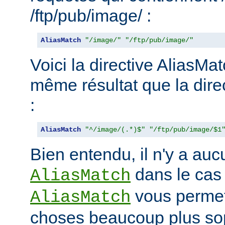
/ftp/pub/image/ :
AliasMatch
"/image/"
"/ftp/pub/image/"
Voici la directive AliasMat
même résultat que la dire
:
AliasMatch
"^/image/(.*)$"
"/ftp/pub/image/$1
Bien entendu, il n'y a aucu
dans le cas
AliasMatch
vous permet 
AliasMatch
choses beaucoup plus sop