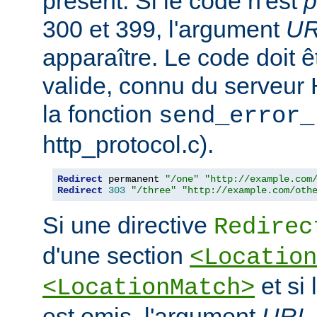
présent. Si le code n'est
p
300 et 399, l'argument
U
apparaître. Le code doit
valide, connu du serveur
la fonction
send_error_
http_protocol.c).
Redirect
 permanent 
"/one"
"http://example.com
Redirect
303
"/three"
"http://example.com/oth
Si une directive
Redirec
d'une section
<Location
et si
<LocationMatch>
est omis, l'argument
URL