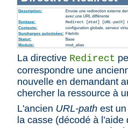
Description:
Envoie une redirection externe de
avec une URL différente
Syntaxe:
Redirect [
état
] [
URL-path
]
Contexte:
configuration globale, serveur virtu
Surcharges autorisées:
FileInfo
Statut:
Base
Module:
mod_alias
La directive
pe
Redirect
correspondre une ancien
nouvelle en demandant au 
chercher la ressource à un
L'ancien
URL-path
est un
la casse (décodé à l'aide