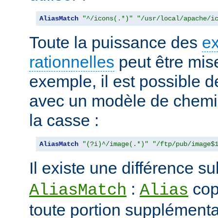
AliasMatch
"^/icons(.*)"
"/usr/local/apache/i
Toute la puissance des
e
rationnelles
peut être mise
exemple, il est possible d
avec un modèle de chemi
la casse :
AliasMatch
"(?i)^/image(.*)"
"/ftp/pub/image$
Il existe une différence su
:
cop
AliasMatch
Alias
toute portion supplémenta