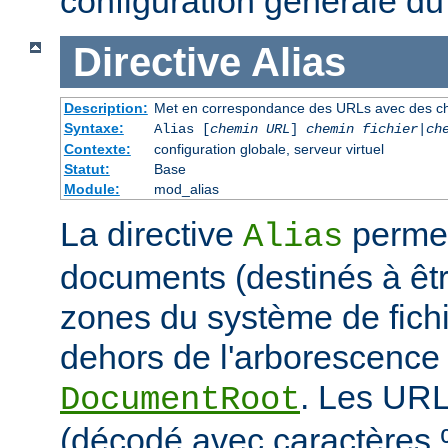
configuration générale du
Directive
Alias
Description:
Met en correspondance des URLs avec des ch
Syntaxe:
Alias [
chemin URL
]
chemin fichier
|
ch
Contexte:
configuration globale, serveur virtuel
Statut:
Base
Module:
mod_alias
La directive
permet
Alias
documents (destinés à êtr
zones du système de fichi
dehors de l'arborescence
. Les URL
DocumentRoot
(décodé avec caractères