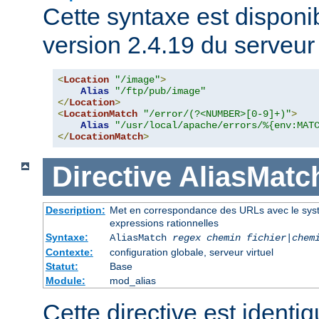
Cette syntaxe est disponib
version 2.4.19 du serveu
<
Location
"/image"
>
Alias
"/ftp/pub/image"
</
Location
>
<
LocationMatch
"/error/(?<NUMBER>[0-9]+)"
>
Alias
"/usr/local/apache/errors/%{env:MAT
</
LocationMatch
>
Directive
AliasMatc
Description:
Met en correspondance des URLs avec le systèm
expressions rationnelles
Syntaxe:
AliasMatch
regex
chemin fichier
|
chem
Contexte:
configuration globale, serveur virtuel
Statut:
Base
Module:
mod_alias
Cette directive est identiq