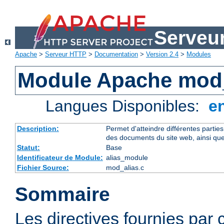
Serveu
Apache
>
Serveur HTTP
>
Documentation
>
Version 2.4
>
Modules
Module Apache mod_
Langues Disponibles:
e
Description:
Permet d'atteindre différentes partie
des documents du site web, ainsi que
Statut:
Base
Identificateur de Module:
alias_module
Fichier Source:
mod_alias.c
Sommaire
Les directives fournies par