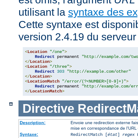
utilisant la
syntaxe des ex
Cette syntaxe est disponib
version 2.4.19 du serveu
<
Location
"/one"
>
Redirect
 permanent 
"http://example.com/tw
</
Location
>
<
Location
"/three"
>
Redirect
303
"http://example.com/other"
</
Location
>
<
LocationMatch
"/error/(?<NUMBER>[0-9]+)"
>
Redirect
 permanent 
"http://example.com/er
</
LocationMatch
>
Directive
RedirectM
Description:
Envoie une redirection externe fai
mise en correspondance de l'URL 
Syntaxe:
RedirectMatch [
état
]
regex