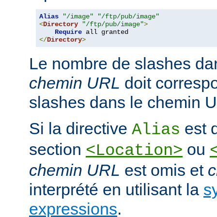
Alias
"/image"
"/ftp/pub/image"
<
Directory
"/ftp/pub/image"
>
Require
</
Directory
>
Le nombre de slashes da
chemin URL
doit corresp
slashes dans le chemin U
Si la directive
est d
Alias
section
ou
<Location>
chemin URL
est omis et
c
interprété en utilisant la
s
expressions
.