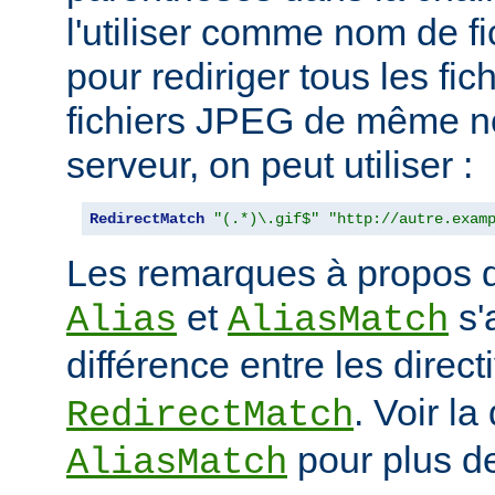
l'utiliser comme nom de fi
pour rediriger tous les fic
fichiers JPEG de même n
serveur, on peut utiliser :
RedirectMatch
"(.*)\.gif$"
"http://autre.exam
Les remarques à propos de
et
s'
Alias
AliasMatch
différence entre les direc
. Voir la
RedirectMatch
pour plus de
AliasMatch