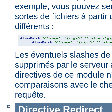
exemple, vous pouvez serv
sortes de fichiers à partir
différents :
AliasMatch
"^/image/(.*)\.jpg$"
"/fichiers/jp
AliasMatch
"^/image/(.*)\.gif$"
"/fichi
Les éventuels slashes de 
supprimés par le serveur 
directives de ce module n
comparaisons avec le ch
requête.
Directive
Redirect