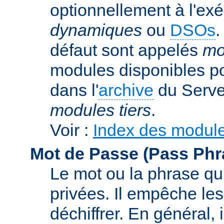
optionnellement à l'ex
dynamiques
ou
DSOs
.
défaut sont appelés
mo
modules disponibles p
dans l'
archive
du Serve
modules tiers
.
Voir :
Index des modul
Mot de Passe (Pass Phr
Le mot ou la phrase qui
privées. Il empêche les
déchiffrer. En général, 