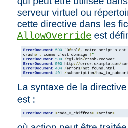
qui peut être utilisée dan
serveur virtuel ou répertoi
cette directive dans les fi
est défin
AllowOverride
ErrorDocument
500
"
D
é
sol
é,
 notre script s
'
est

crash
é
;
 comme c
'
est dommage 
!
"
ErrorDocument
500
/
cgi-bin
/
ErrorDocument
500
 http
://
error
.
example
.
com
/
se
ErrorDocument
404
/
errors
/
not_found
.
ErrorDocument
401
/
subscription
/
how_to_subscr
La syntaxe de la directiv
est :
ErrorDocument
<
code_3_chiffres
>
<
action
>
où action peut être traité