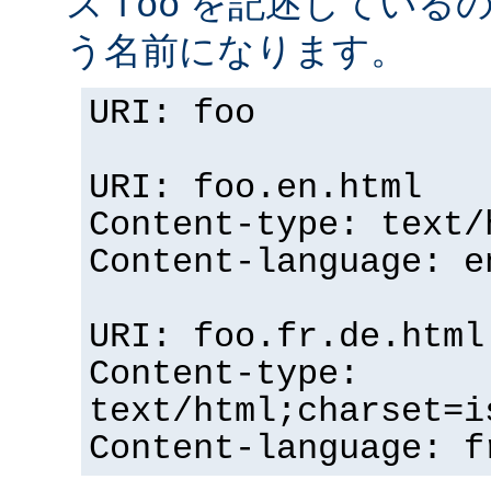
ス
を記述している
foo
う名前になります。
URI: foo
URI: foo.en.html
Content-type: text/
Content-language: e
URI: foo.fr.de.html
Content-type:
text/html;charset=i
Content-language: f