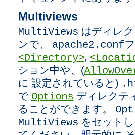
Multiviews
はディレク
MultiViews
ンで、
フ
apache2.conf
,
<Directory>
<Locati
ション中や、(
AllowOve
に 設定されていると)
.h
で
ディレクテ
Options
ることができます。
Opt
をセットし
MultiViews
てください。明示的に 