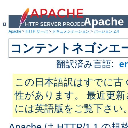
Apach
Apache
>
HTTP サーバ
>
ドキュメンテーション
>
バージョン 2.4
コンテントネゴシエ
翻訳済み言語:
e
この日本語訳はすでに古
性があります。 最近更
には英語版をご覧下さい
Apache は HTTP/1.1